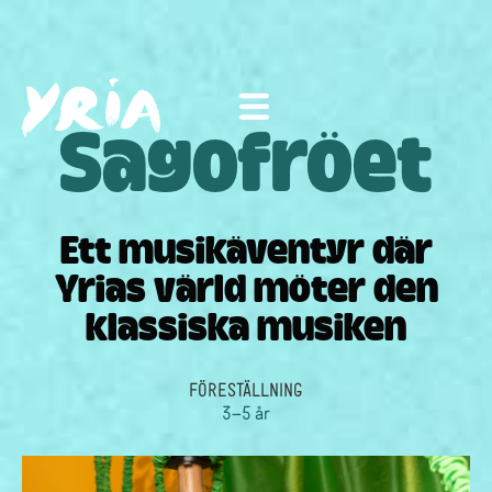
Sagofröet
Ett musikäventyr där
Yrias värld möter den
klassiska musiken
FÖRESTÄLLNING
3–5 år