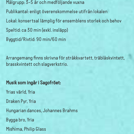
Målgrupp: 3-5 år och medföljande vuxna
Publikantal: enligt överenskommelse utifrån lokalen
Lokal: konsertsal lämplig för ensemblens storlek och behov
Speltid: ca 30 min (exkl. insläpp)
Byggtid/Rivtid: 90 min/60 min
Arrangemang finns skrivna för stråkkvartett, träblåskvintett,
brasskvintett och slagverkstrio.
Musik som ingår i Sagofröet:
Yrias värld, Yria
Draken Pyr, Yria
Hungarian dances, Johannes Brahms
Bygga bro, Yria
Mishima, Philip Glass