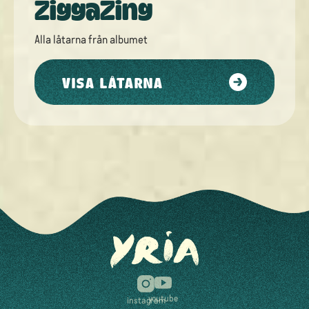
ZiggaZing
Alla låtarna från
albumet
VISA LÅTARNA
youtube
instagram