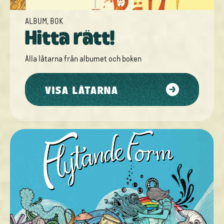
ALBUM
,
BOK
Hitta rätt!
Alla låtarna från
albumet
och
boken
VISA LÅTARNA