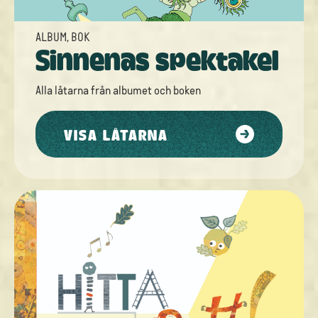
ALBUM
,
BOK
Sinnenas spektakel
Alla låtarna från
albumet
och
boken
VISA LÅTARNA