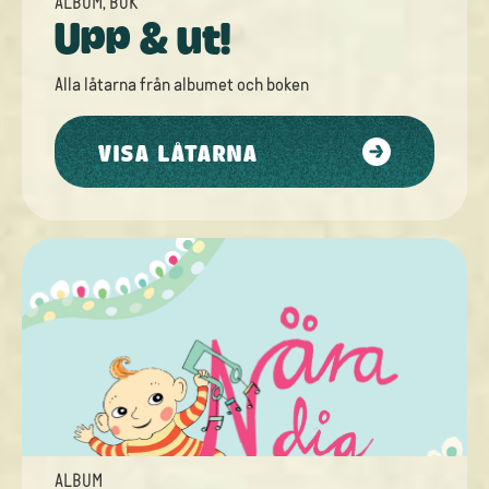
ALBUM
,
BOK
Upp & ut!
Alla låtarna från
albumet
och
boken
VISA LÅTARNA
ALBUM