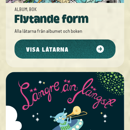
ALBUM
,
BOK
Flytande form
Alla låtarna från
albumet
och
boken
VISA LÅTARNA