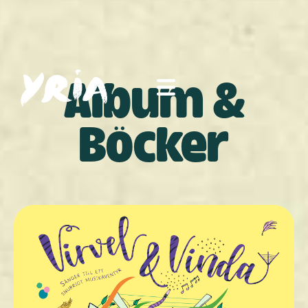
Album &
Böcker