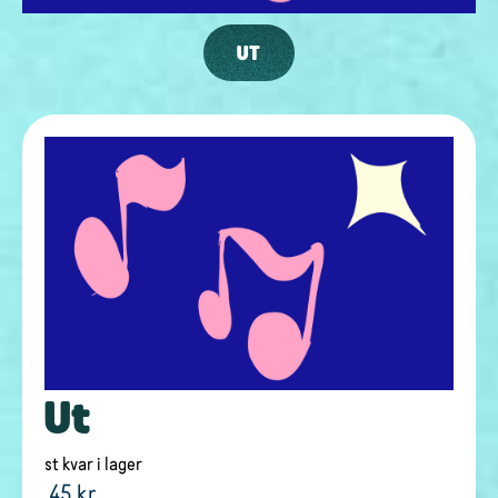
UT
Ut
st kvar i lager
45 kr