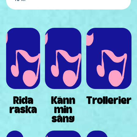
Rida
Känn
Trollerier
raska
min
sång