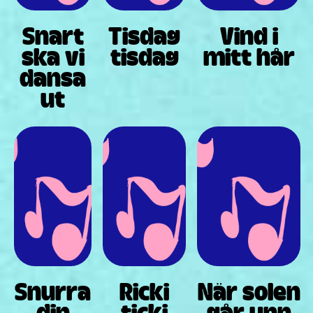
Snart
Tisdag
Vind i
ska vi
tisdag
mitt hår
dansa
ut
Snurra
Ricki
När solen
din
ticki
går upp