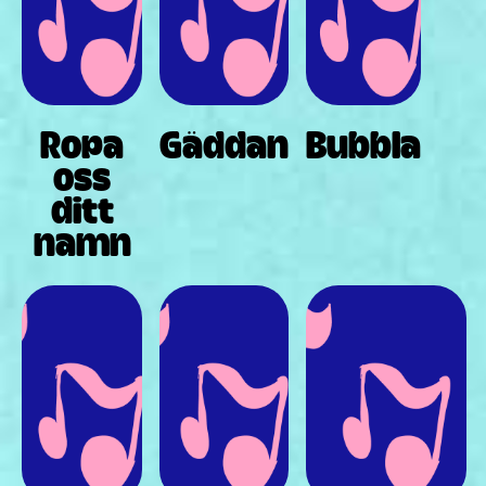
Ropa
Gäddan
Bubbla
oss
ditt
namn