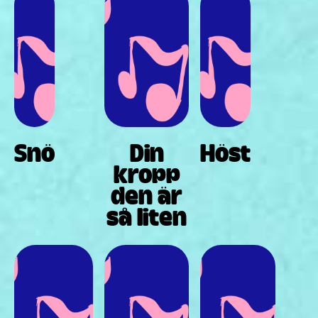
Snö
Din
Höst
kropp
den är
så liten