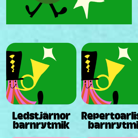
Ledstjärnor
Repertoarli
barnrytmik
barnrytm