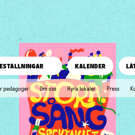
ESTÄLLNINGAR
KALENDER
LÅ
r pedagoger
Om oss
Hyra lokaler
Press
K