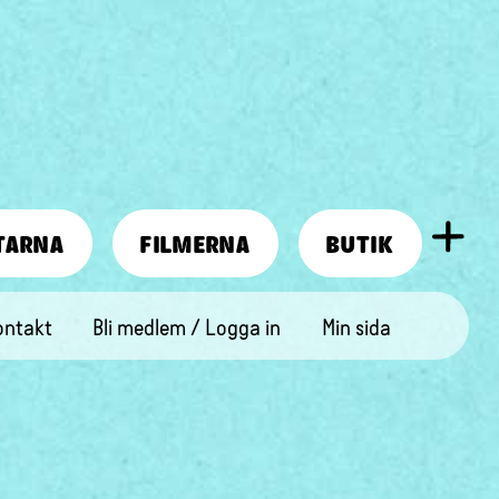
TARNA
FILMERNA
BUTIK
ontakt
Bli medlem / Logga in
Min sida