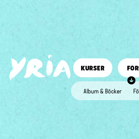
KURSER
FÖR
Album & Böcker
Fö