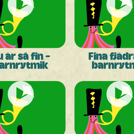
 är så fin -
Fina fjädr
arnrytmik
barnryt