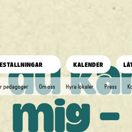
du ka
ESTÄLLNINGAR
KALENDER
LÅ
r pedagoger
Om oss
Hyra lokaler
Press
K
mig -