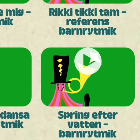
e mig -
Rikki tikki tam -
mik
referens
barnrytmik
 dansa
Spring efter
ytmik
vatten -
barnrytmik