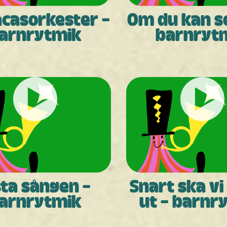
casorkester -
Om du kan s
arnrytmik
barnryt
sta sången -
Snart ska vi
arnrytmik
ut - barnr