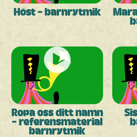
Höst - barnrytmik
Mara
b
Ropa oss ditt namn
Si
- referensmaterial
b
barnrytmik