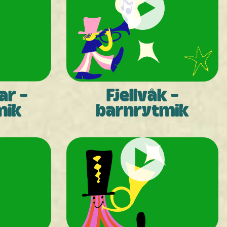
ar -
Fjellvåk -
mik
barnrytmik