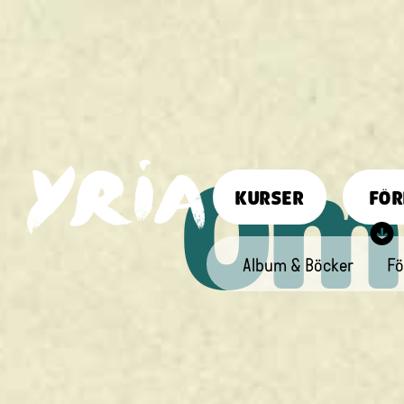
Om 
KURSER
FÖR
Album & Böcker
Fö