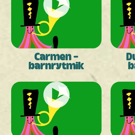
Carmen -
Du
barnrytmik
b