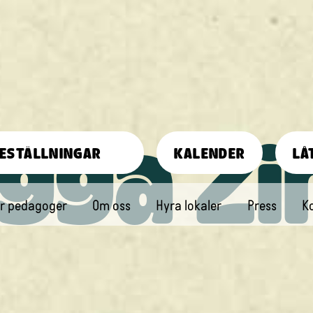
igga Zi
ESTÄLLNINGAR
KALENDER
LÅ
r pedagoger
Om oss
Hyra lokaler
Press
K