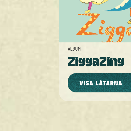
ALBUM
ZiggaZing
VISA LÅTARNA