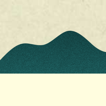
Med stöd av Kulturrådet,
region Stockholm och
Stockholms stad.