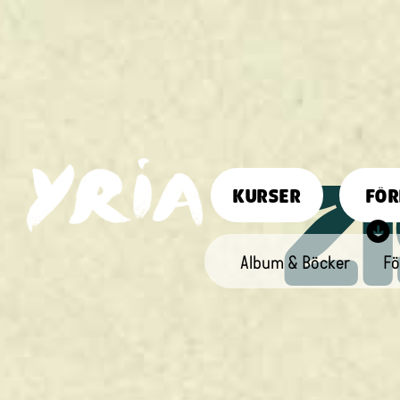
Z
KURSER
FÖR
Album & Böcker
Fö