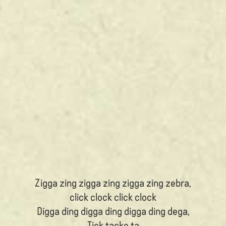
Zigga zing zigga zing zigga zing zebra,
click clock click clock
Digga ding digga ding digga ding dega,
Tick tacke ta