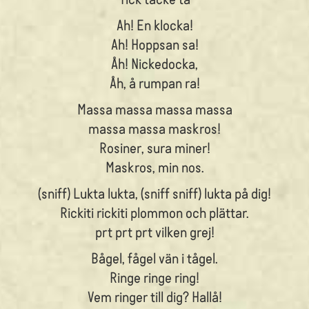
Ah! En klocka!
Ah! Hoppsan sa!
Åh! Nickedocka,
Åh, å rumpan ra!
Massa massa massa massa
massa massa maskros!
Rosiner, sura miner!
Maskros, min nos.
(sniff) Lukta lukta, (sniff sniff) lukta på dig!
Rickiti rickiti plommon och plättar.
prt prt prt vilken grej!
Bågel, fågel vän i tågel.
Ringe ringe ring!
Vem ringer till dig? Hallå!