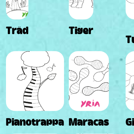
Träd
Tiger
T
Pianotrappa
Maracas
G