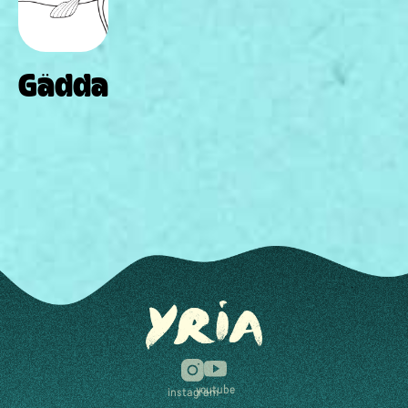
Gädda
youtube
instagram