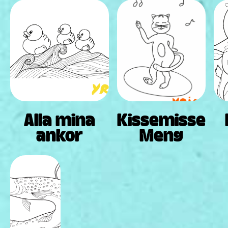
Alla mina
Kissemisse
ankor
Meng