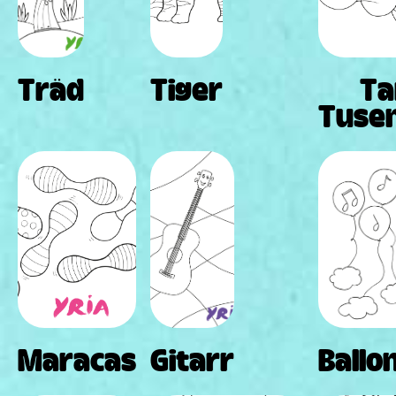
Träd
Tiger
Ta
Tusen
Maracas
Gitarr
Ballo