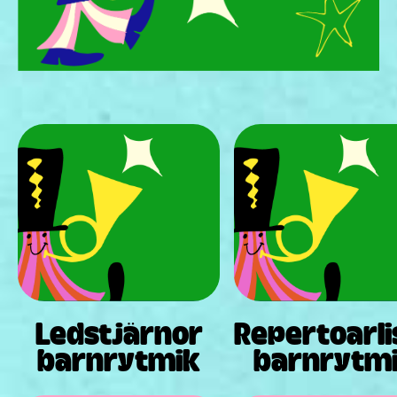
Ledstjärnor
Repertoarli
barnrytmik
barnrytm