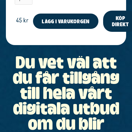
KÖP
45 kr
DIREKT
Du vet väl att
du får tillgång
till hela vårt
digitala utbud
om du blir