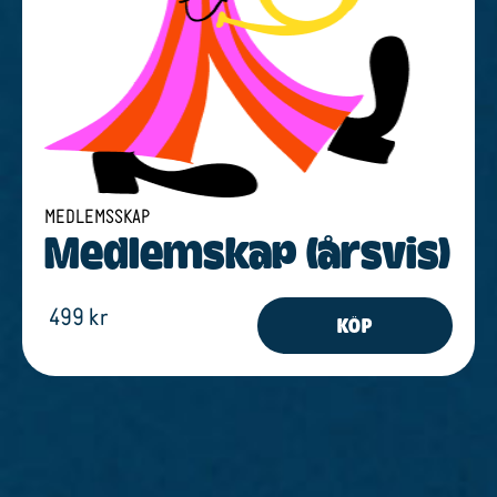
MEDLEMSSKAP
Medlem­s­kap (årsvis)
499 kr
KÖP