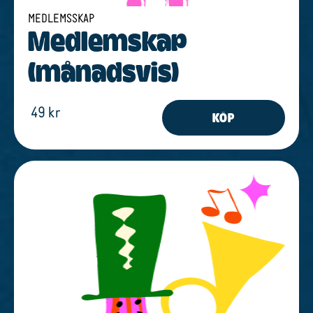
MEDLEMSSKAP
Medlem­s­kap
(månads­vis)
49 kr
KÖP