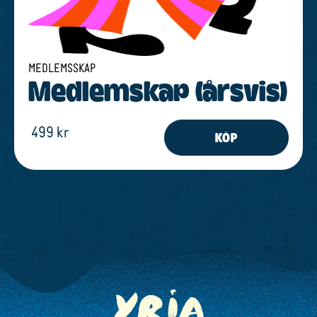
MEDLEMSSKAP
Medlem­s­kap (årsvis)
499 kr
KÖP