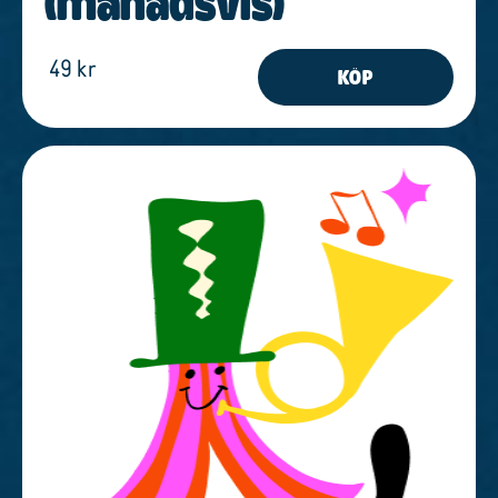
(månads­vis)
49 kr
KÖP