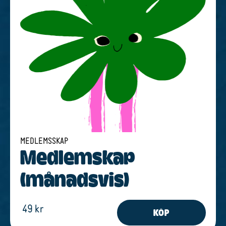
MEDLEMSSKAP
Medlem­s­kap
(månads­vis)
49 kr
KÖP