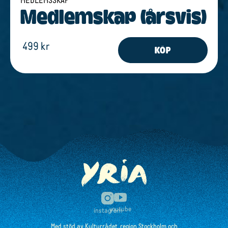
Medlem­s­kap (årsvis)
499 kr
KÖP
youtube
instagram
Med stöd av Kulturrådet, region Stockholm och