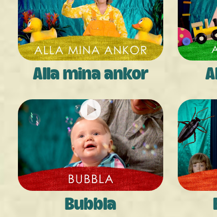
Alla mina ankor
A
Bubbla