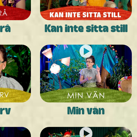
vrå
Kan inte sitta still
arv
Min vän