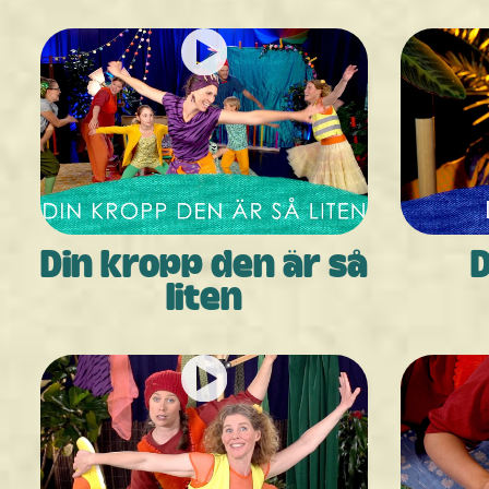
Din kropp den är så
D
liten