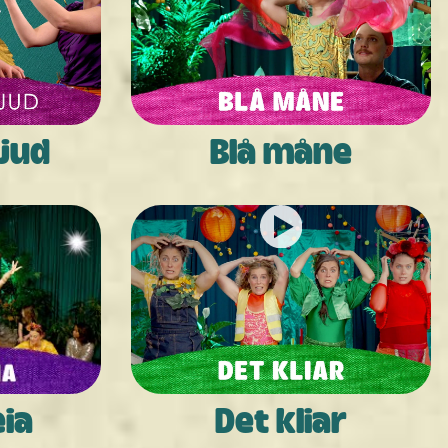
ljud
Blå måne
eia
Det kliar