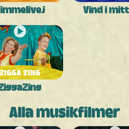
immelivej
Vind i mit
ZiggaZing
Alla musikfilmer