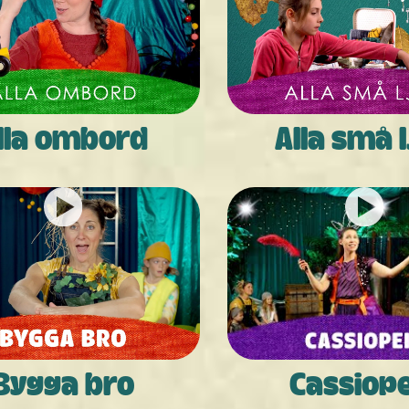
lla ombord
Alla små 
Bygga bro
Cassiop