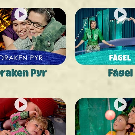
raken Pyr
Fågel