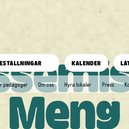
ssemi
ESTÄLLNINGAR
KALENDER
LÅ
r pedagoger
Om oss
Hyra lokaler
Press
K
Meng