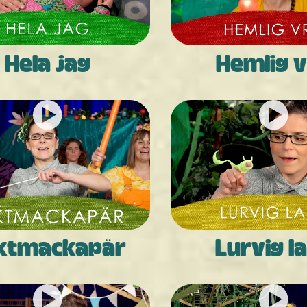
Hela jag
Hemlig 
ktmackapär
Lurvig l