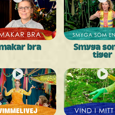
makar bra
Smyga so
tiger