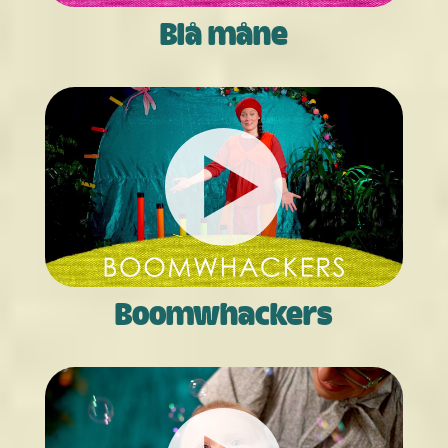
Blå måne
Boom­­whackers