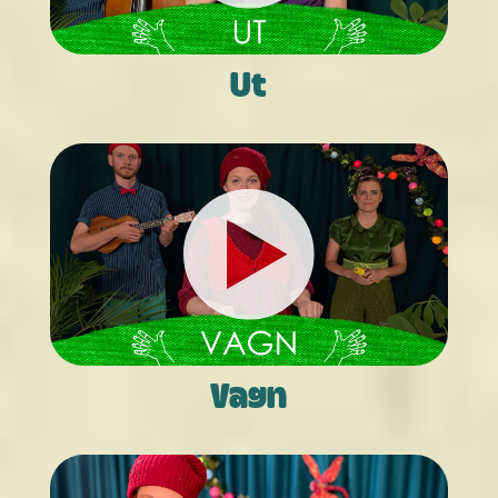
Ut
Vagn