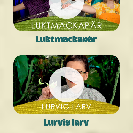
Luktmackapär
Lurvig larv