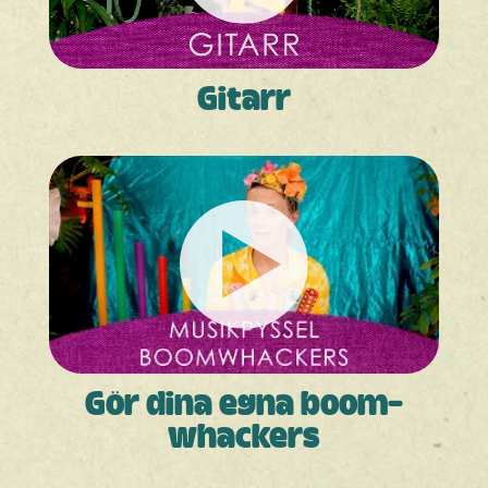
Gitarr
Gör dina egna boom­­­
whackers