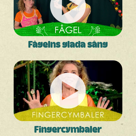
Fågelns glada sång
Finger­cymbaler