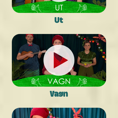
Ut
Vagn