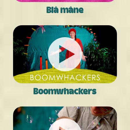
Blå måne
Boom­­whackers